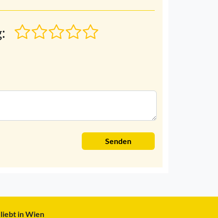
:
Senden
liebt in Wien