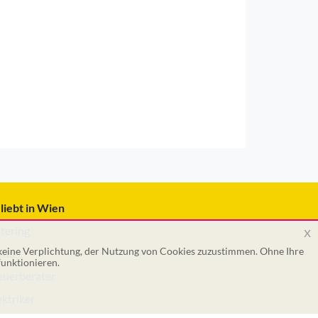
liebt in Wien
x
tering
 keine Verplichtung, der Nutzung von Cookies zuzustimmen. Ohne Ihre
tar
unktionieren.
euerberater
ektriker