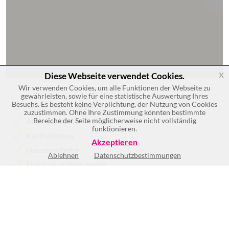
x
Diese Webseite verwendet Cookies.
Wir verwenden Cookies, um alle Funktionen der Webseite zu
gewährleisten, sowie für eine statistische Auswertung Ihres
Besuchs. Es besteht keine Verplichtung, der Nutzung von Cookies
Tierärztliche Klinik
zuzustimmen. Ohne Ihre Zustimmung könnten bestimmte
Arthroskopien
Bereiche der Seite möglicherweise nicht vollständig
funktionieren.
Kastrationen
Akzeptieren
Hausapotheke
Ablehnen
Datenschutzbestimmungen
Elektrokardiogramme
Arthroskopie
Mehr >>