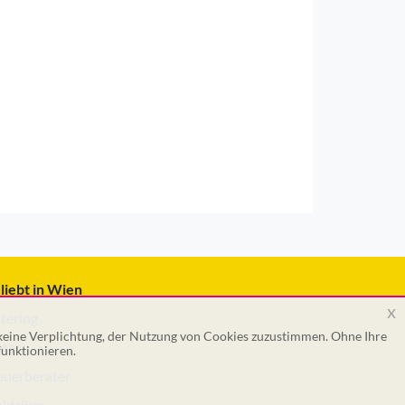
liebt in Wien
x
tering
 keine Verplichtung, der Nutzung von Cookies zuzustimmen. Ohne Ihre
tar
unktionieren.
euerberater
ektriker