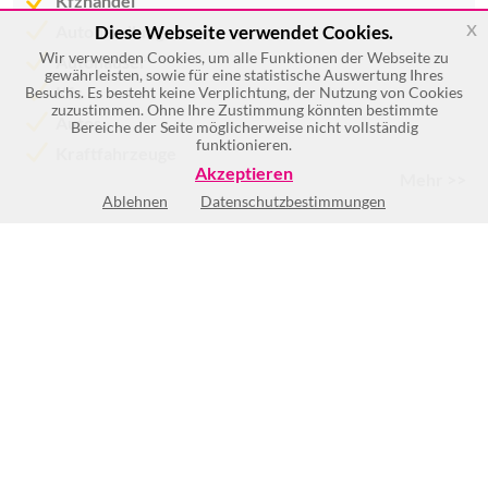
Kfzhandel
x
Autohandlungen
Diese Webseite verwendet Cookies.
Wir verwenden Cookies, um alle Funktionen der Webseite zu
Autohäuser
gewährleisten, sowie für eine statistische Auswertung Ihres
Kfz
Besuchs. Es besteht keine Verplichtung, der Nutzung von Cookies
zuzustimmen. Ohne Ihre Zustimmung könnten bestimmte
Autos
Bereiche der Seite möglicherweise nicht vollständig
funktionieren.
Kraftfahrzeuge
Akzeptieren
Mehr >>
Ablehnen
Datenschutzbestimmungen
Keine Öffnungszeiten vorhanden
BEWERTUNG SCHREIBEN