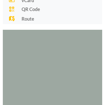
vCard
QR Code
Route