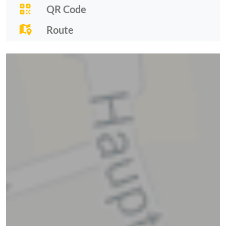
QR Code
Route