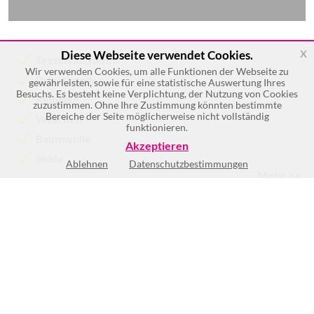
x
Diese Webseite verwendet Cookies.
Textilwäscherei
Wir verwenden Cookies, um alle Funktionen der Webseite zu
Privatkunden
gewährleisten, sowie für eine statistische Auswertung Ihres
Besuchs. Es besteht keine Verplichtung, der Nutzung von Cookies
Reinigen
zuzustimmen. Ohne Ihre Zustimmung könnten bestimmte
Bereiche der Seite möglicherweise nicht vollständig
Waschen
funktionieren.
Baumwolle
Akzeptieren
Seide
Ablehnen
Datenschutzbestimmungen
Mehr >>
Keine Öffnungszeiten vorhanden