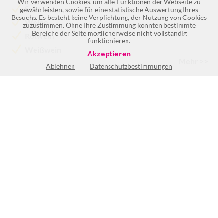
Wir verwenden Cookies, um alle Funktionen der Webseite zu
Sekt
gewährleisten, sowie für eine statistische Auswertung Ihres
Besuchs. Es besteht keine Verplichtung, der Nutzung von Cookies
Weine
zuzustimmen. Ohne Ihre Zustimmung könnten bestimmte
Bereiche der Seite möglicherweise nicht vollständig
Rotwein
funktionieren.
Weißwein
Akzeptieren
Mehr >>
Ablehnen
Datenschutzbestimmungen
Mo
nach Vereinbarung
Di
nach Vereinbarung
Mi
nach Vereinbarung
Do
nach Vereinbarung
Fr
nach Vereinbarung
Sa
nach Vereinbarung
So
Geschlossen