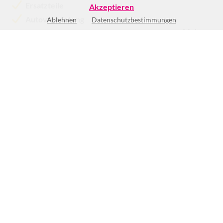
Ersatzteile
Akzeptieren
Autovermietung
Ablehnen
Datenschutzbestimmungen
Mehr >>
Keine Öffnungszeiten vorhanden
(1)
BEWERTUNG SCHREIBEN