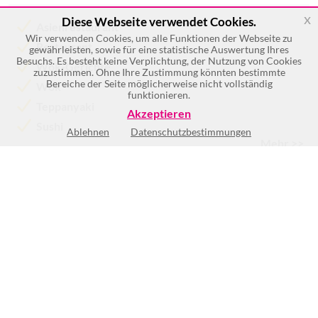
x
Diese Webseite verwendet Cookies.
Asienrestaurant
Wir verwenden Cookies, um alle Funktionen der Webseite zu
Restaurant
gewährleisten, sowie für eine statistische Auswertung Ihres
Besuchs. Es besteht keine Verplichtung, der Nutzung von Cookies
Wok-Gerichte
zuzustimmen. Ohne Ihre Zustimmung könnten bestimmte
Bereiche der Seite möglicherweise nicht vollständig
Wok
funktionieren.
Teppanyaki
Akzeptieren
Sushi
Ablehnen
Datenschutzbestimmungen
Mehr >>
Mo
11:30-22:30
Di
11:30-22:30
Mi
11:30-22:30
Do
11:30-22:30
Fr
11:30-22:30
Sa
11:30-22:30
So
11:30-22:30