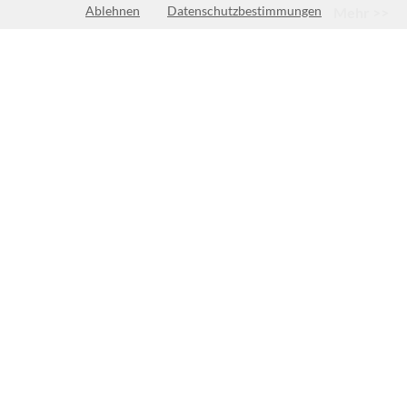
Ablehnen
Datenschutzbestimmungen
Mehr >>
Keine Öffnungszeiten vorhanden
(1)
BEWERTUNG SCHREIBEN