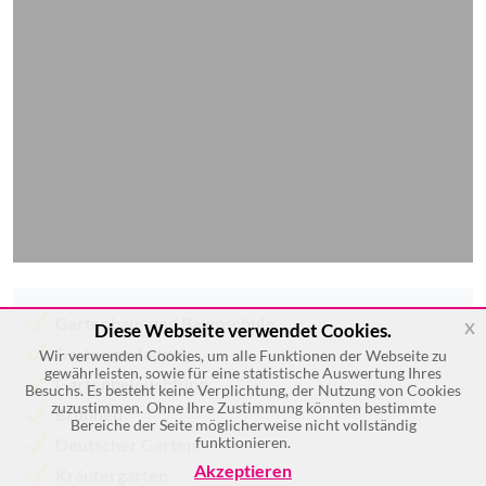
Gartenbau- und Baumschule
x
Diese Webseite verwendet Cookies.
Gartengestaltung
Wir verwenden Cookies, um alle Funktionen der Webseite zu
gewährleisten, sowie für eine statistische Auswertung Ihres
Gartenbeleuchtung
Besuchs. Es besteht keine Verplichtung, der Nutzung von Cookies
zuzustimmen. Ohne Ihre Zustimmung könnten bestimmte
Brunnen
Bereiche der Seite möglicherweise nicht vollständig
funktionieren.
Deutscher Garten
Akzeptieren
Kräutergarten