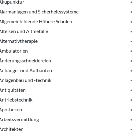
Akupunktur
Alarmanlagen und Sicherheitssysteme
Allgemeinbildende Höhere Schulen
Alteisen und Altmetalle
Alternativtherapie
Ambulatorien
Änderungsschneidereien
Anhänger und Aufbauten
Anlagenbau und -technik
Antiquitäten
Antriebstechnik
Apotheken
Arbeitsvermittlung
Architekten