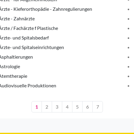
Ärzte - Kieferorthopädie - Zahnregulierungen
Ärzte - Zahnärzte
Ärzte / Fachärzte f Plastische
Ärzte- und Spitalsbedarf
Ärzte- und Spitalseinrichtungen
Asphaltierungen
Astrologie
Atemtherapie
Audiovisuelle Produktionen
1
2
3
4
5
6
7