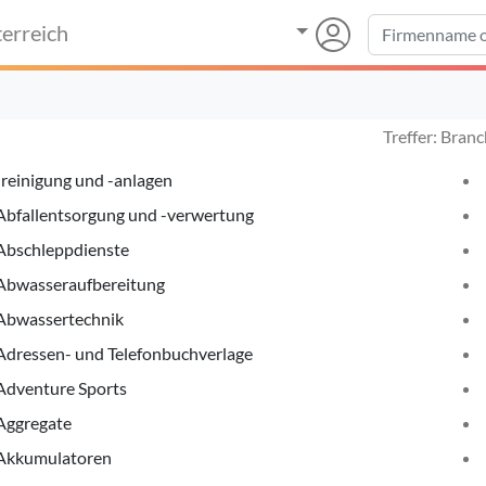
erreich
Treffer: Bran
-reinigung und -anlagen
Abfallentsorgung und -verwertung
Abschleppdienste
Abwasseraufbereitung
Abwassertechnik
Adressen- und Telefonbuchverlage
Adventure Sports
Aggregate
Akkumulatoren