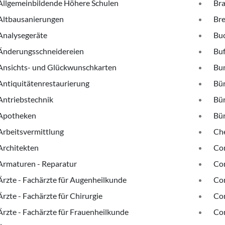
Allgemeinbildende Höhere Schulen
Br
Altbausanierungen
Bre
Analysegeräte
Bu
Änderungsschneidereien
Buf
Ansichts- und Glückwunschkarten
Bu
Antiquitätenrestaurierung
Bü
Antriebstechnik
Bür
Apotheken
Bür
Arbeitsvermittlung
Ch
Architekten
Co
Armaturen - Reparatur
Com
Ärzte - Fachärzte für Augenheilkunde
Co
Ärzte - Fachärzte für Chirurgie
Co
Ärzte - Fachärzte für Frauenheilkunde
Co