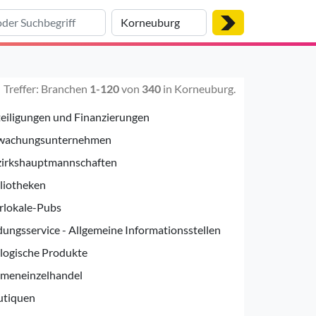
Treffer: Branchen
1-120
von
340
in Korneuburg.
eiligungen und Finanzierungen
wachungsunternehmen
zirkshauptmannschaften
liotheken
rlokale-Pubs
dungsservice - Allgemeine Informationsstellen
logische Produkte
umeneinzelhandel
utiquen