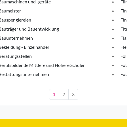
Baumaschinen und -geräte
Fi
Baumeister
Fin
Bauspenglereien
Fin
Bauträger und Bauentwicklung
Fit
Bauunternehmen
Fla
Bekleidung - Einzelhandel
Fle
Beratungsstellen
Fol
Berufsbildende Mittlere und Höhere Schulen
Fot
Bestattungsunternehmen
Fot
1
2
3