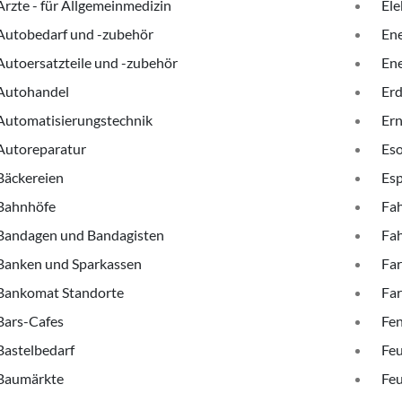
Ärzte - für Allgemeinmedizin
Ele
Autobedarf und -zubehör
Ene
Autoersatzteile und -zubehör
Ene
Autohandel
Erd
Automatisierungstechnik
Ern
Autoreparatur
Eso
Bäckereien
Esp
Bahnhöfe
Fah
Bandagen und Bandagisten
Fa
Banken und Sparkassen
Far
Bankomat Standorte
Fa
Bars-Cafes
Fen
Bastelbedarf
Feu
Baumärkte
Fe