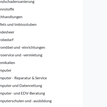
andschadensanierung
nnstoffe
chhandlungen
fets und Imbissstuben
ndesheer
robedarf
omöbel und -einrichtungen
oservice und -vermietung
emikalien
mputer
puter - Reparatur & Service
mputer und Datenrettung
mputer- und EDV-Beratung
mputerschulen und -ausbildung