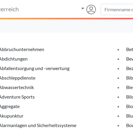
erreich
Abbruchunternehmen
Bet
Abdichtungen
Be
Abfallentsorgung und -verwertung
Be
Abschleppdienste
Bib
Abwassertechnik
Bie
Adventure Sports
Bil
Aggregate
Bio
Akupunktur
Bl
Alarmanlagen und Sicherheitssysteme
Bo