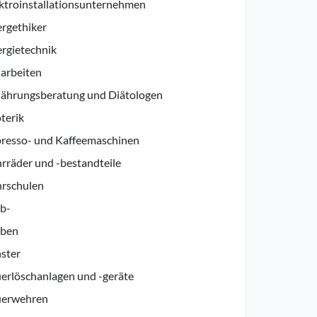
ktroinstallationsunternehmen
rgethiker
rgietechnik
arbeiten
ährungsberatung und Diätologen
terik
resso- und Kaffeemaschinen
rräder und -bestandteile
hrschulen
b-
rben
ster
erlöschanlagen und -geräte
uerwehren