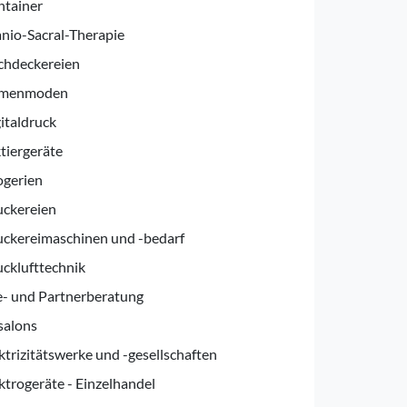
ntainer
nio-Sacral-Therapie
chdeckereien
menmoden
italdruck
tiergeräte
ogerien
uckereien
ckereimaschinen und -bedarf
cklufttechnik
- und Partnerberatung
salons
ktrizitätswerke und -gesellschaften
ktrogeräte - Einzelhandel