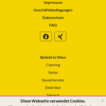
Impressum
Geschäftsbedingungen
Datenschutz
FAQ
Beliebt in Wien
Catering
Notar
Steuerberater
Elektriker
Tierarzt
x
Diese Webseite verwendet Cookies.
Reinigungsservice