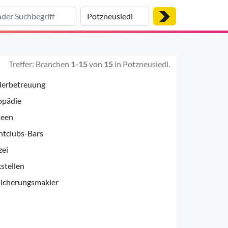
Treffer: Branchen
1-15
von
15
in Potzneusiedl.
derbetreuung
opädie
een
htclubs-Bars
zei
stellen
sicherungsmakler