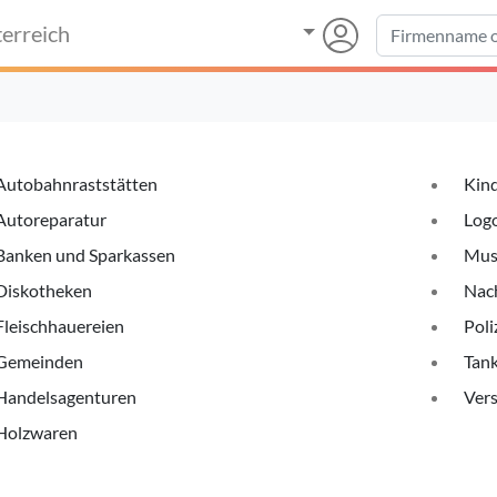
erreich
Autobahnraststätten
Kin
Autoreparatur
Log
Banken und Sparkassen
Mus
Diskotheken
Nac
Fleischhauereien
Poli
Gemeinden
Tank
Handelsagenturen
Ver
Holzwaren