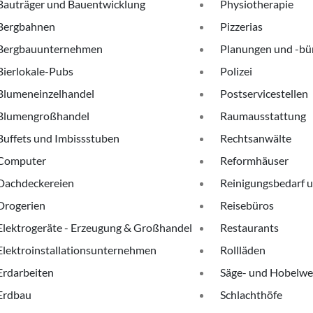
Bauträger und Bauentwicklung
Physiotherapie
Bergbahnen
Pizzerias
Bergbauunternehmen
Planungen und -bü
Bierlokale-Pubs
Polizei
Blumeneinzelhandel
Postservicestellen
Blumengroßhandel
Raumausstattung
Buffets und Imbissstuben
Rechtsanwälte
Computer
Reformhäuser
Dachdeckereien
Reinigungsbedarf u
Drogerien
Reisebüros
Elektrogeräte - Erzeugung & Großhandel
Restaurants
Elektroinstallationsunternehmen
Rollläden
Erdarbeiten
Säge- und Hobelwe
Erdbau
Schlachthöfe