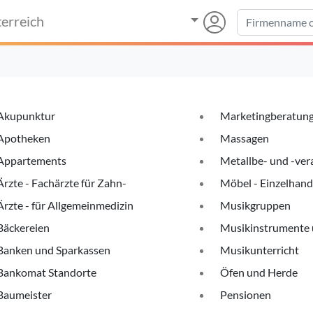
erreich
Akupunktur
Marketingberatun
Apotheken
Massagen
Appartements
Metallbe- und -ver
Ärzte - Fachärzte für Zahn-
Möbel - Einzelhand
Ärzte - für Allgemeinmedizin
Musikgruppen
Bäckereien
Musikinstrumente 
Banken und Sparkassen
Musikunterricht
Bankomat Standorte
Öfen und Herde
Baumeister
Pensionen