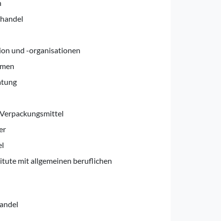
n
lhandel
ion und -organisationen
hmen
atung
Verpackungsmittel
er
el
itute mit allgemeinen beruflichen
handel