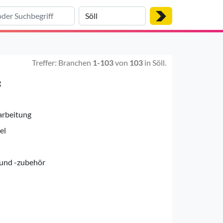
Treffer: Branchen
1-103
von
103
in Söll.
g
arbeitung
el
und -zubehör