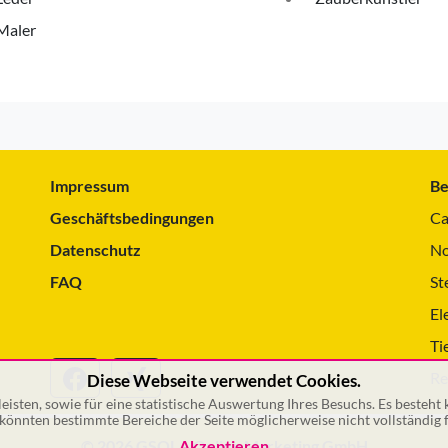
Maler
Impressum
Be
Geschäftsbedingungen
Ca
Datenschutz
No
FAQ
St
El
Ti
Re
Diese Webseite verwendet Cookies.
isten, sowie für eine statistische Auswertung Ihres Besuchs. Es besteht
önnten bestimmte Bereiche der Seite möglicherweise nicht vollständig f
© 2026 GSOL – Online Marketing GmbH
Akzeptieren