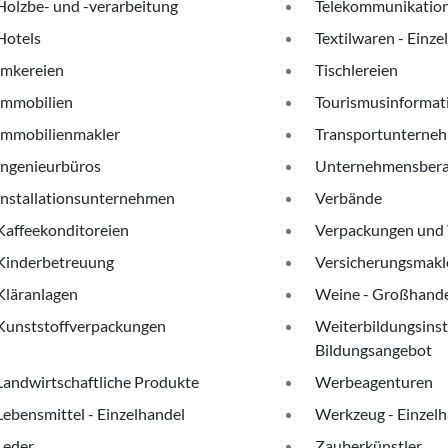
Holzbe- und -verarbeitung
Telekommunikatio
Hotels
Textilwaren - Einze
Imkereien
Tischlereien
Immobilien
Tourismusinformat
Immobilienmakler
Transportunterne
Ingenieurbüros
Unternehmensber
Installationsunternehmen
Verbände
Kaffeekonditoreien
Verpackungen und 
Kinderbetreuung
Versicherungsmakl
Kläranlagen
Weine - Großhand
Kunststoffverpackungen
Weiterbildungsinst
Bildungsangebot
Landwirtschaftliche Produkte
Werbeagenturen
Lebensmittel - Einzelhandel
Werkzeug - Einzel
Leder
Zauberkünstler