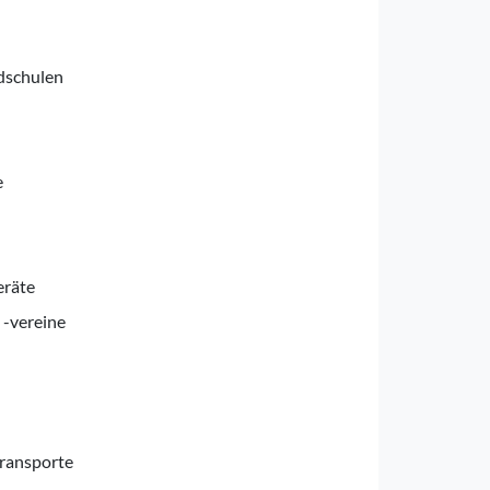
dschulen
e
eräte
 -vereine
transporte