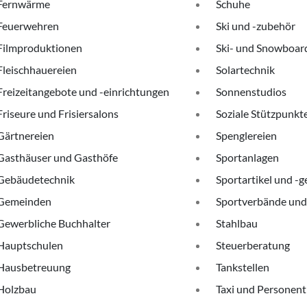
Fernwärme
Schuhe
Feuerwehren
Ski und -zubehör
Filmproduktionen
Ski- und Snowboar
Fleischhauereien
Solartechnik
Freizeitangebote und -einrichtungen
Sonnenstudios
Friseure und Frisiersalons
Soziale Stützpunkt
Gärtnereien
Spenglereien
Gasthäuser und Gasthöfe
Sportanlagen
Gebäudetechnik
Sportartikel und -g
Gemeinden
Sportverbände und
Gewerbliche Buchhalter
Stahlbau
Hauptschulen
Steuerberatung
Hausbetreuung
Tankstellen
Holzbau
Taxi und Personen