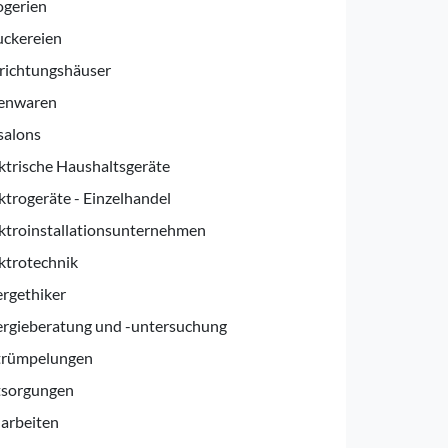
ogerien
uckereien
richtungshäuser
senwaren
salons
ktrische Haushaltsgeräte
ktrogeräte - Einzelhandel
ktroinstallationsunternehmen
ktrotechnik
rgethiker
rgieberatung und -untersuchung
trümpelungen
tsorgungen
arbeiten