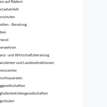
en auf Rädern
rradverleih
hrschulen
ilien - Beratung
rben
nkost
uerwehren
anz- und Wirtschaftsberatung
anzämter und Landesdirektionen
nesscenter
ischhauereien
ggesellschaften
ghafenbetriebsgesellschaften
gschulen