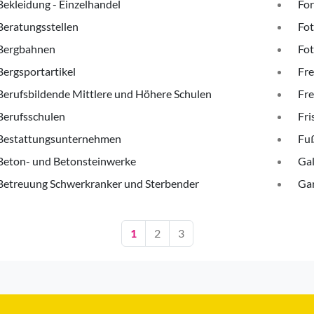
Bekleidung - Einzelhandel
Fo
Beratungsstellen
Fot
Bergbahnen
Fot
Bergsportartikel
Fre
Berufsbildende Mittlere und Höhere Schulen
Fre
Berufsschulen
Fri
Bestattungsunternehmen
Fuß
Beton- und Betonsteinwerke
Gal
Betreuung Schwerkranker und Sterbender
Ga
1
2
3