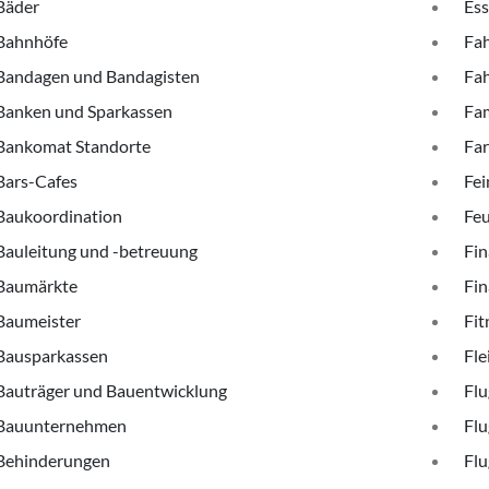
Bäder
Ess
Bahnhöfe
Fah
Bandagen und Bandagisten
Fa
Banken und Sparkassen
Fam
Bankomat Standorte
Fa
Bars-Cafes
Fei
Baukoordination
Fe
Bauleitung und -betreuung
Fin
Baumärkte
Fin
Baumeister
Fit
Bausparkassen
Fle
Bauträger und Bauentwicklung
Flu
Bauunternehmen
Flu
Behinderungen
Flu