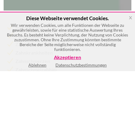
x
Diese Webseite verwendet Cookies.
Wir verwenden Cookies, um alle Funktionen der Webseite zu
Mundgeruch
gewährleisten, sowie für eine statistische Auswertung Ihres
Besuchs. Es besteht keine Verplichtung, der Nutzung von Cookies
Parodontitis
zuzustimmen. Ohne Ihre Zustimmung könnten bestimmte
Zahnfleischentzündungen
Bereiche der Seite möglicherweise nicht vollständig
funktionieren.
Zahnkrankheiten
Akzeptieren
Zahnschmerzen
Ablehnen
Datenschutzbestimmungen
Zahnschmelzabbau
Mehr >>
Mo
9:00-19:00
Di
9:00-19:00
Mi
9:00-13:00
Do
9:00-19:00
Fr
9:00-13:00