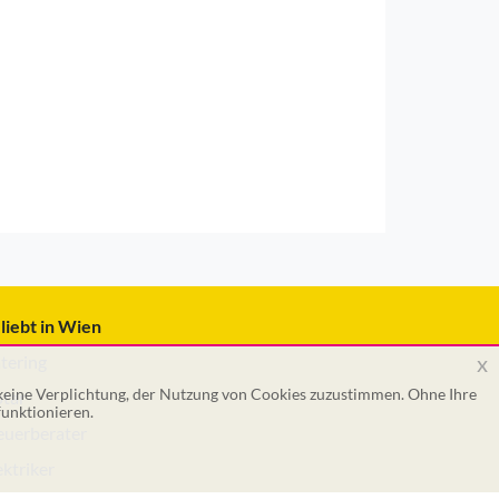
liebt in Wien
x
tering
 keine Verplichtung, der Nutzung von Cookies zuzustimmen. Ohne Ihre
tar
unktionieren.
euerberater
ektriker