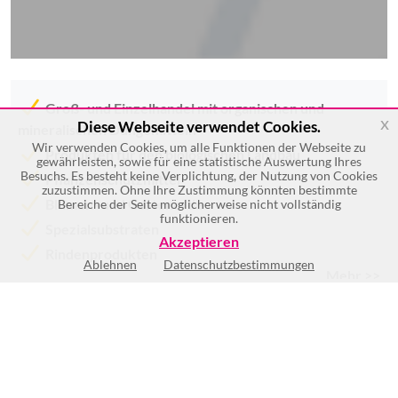
Groß- und Einzelhandel mit organischen und
x
Diese Webseite verwendet Cookies.
mineralischen Düngemitteln
Wir verwenden Cookies, um alle Funktionen der Webseite zu
Produkten für den biologischen Landbau
gewährleisten, sowie für eine statistische Auswertung Ihres
Besuchs. Es besteht keine Verplichtung, der Nutzung von Cookies
Pflanzenschutzmittel
zuzustimmen. Ohne Ihre Zustimmung könnten bestimmte
Blumen- und Gartenerde
Bereiche der Seite möglicherweise nicht vollständig
funktionieren.
Spezialsubstraten
Akzeptieren
Rindenprodukten
Ablehnen
Datenschutzbestimmungen
Mehr >>
Mo
7:30-12:00
und
13:00-16:30
Di
7:30-12:00
und
13:00-16:30
Mi
7:30-12:00
und
13:00-16:30
Do
7:30-12:00
und
13:00-16:30