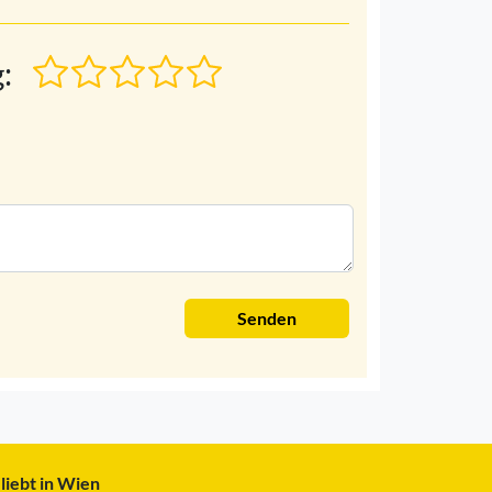
:
Senden
liebt in Wien