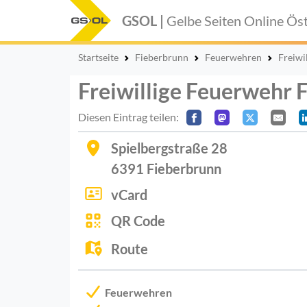
GSOL |
Gelbe Seiten Online
Öst
Startseite
Fieberbrunn
Feuerwehren
Freiwi
Freiwillige Feuerwehr 
Diesen Eintrag teilen:
Spielbergstraße 28
6391
Fieberbrunn
vCard
QR Code
Route
Feuerwehren