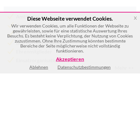
x
Amtsleiter
Diese Webseite verwendet Cookies.
Brandbekämpfung
Wir verwenden Cookies, um alle Funktionen der Webseite zu
gewährleisten, sowie für eine statistische Auswertung Ihres
Brandeinsätze
Besuchs. Es besteht keine Verplichtung, der Nutzung von Cookies
zuzustimmen. Ohne Ihre Zustimmung könnten bestimmte
Brandschutzordnungen
Bereiche der Seite möglicherweise nicht vollständig
funktionieren.
Ehrenmitglieder
Akzeptieren
Einsatzorganisationen
Ablehnen
Datenschutzbestimmungen
Mehr >>
Keine Öffnungszeiten vorhanden
BEWERTUNG SCHREIBEN