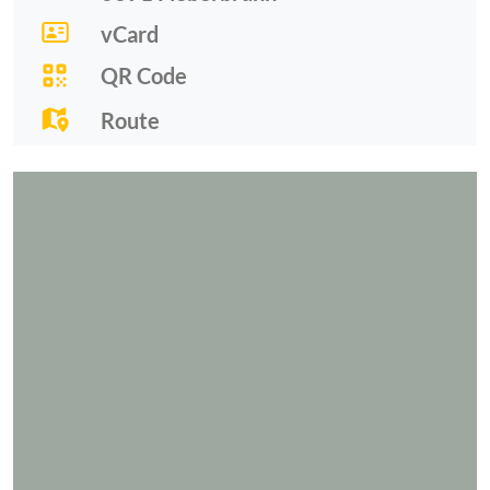
vCard
QR Code
Route