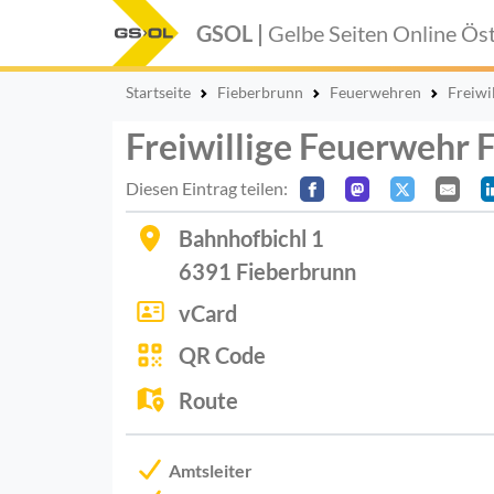
GSOL |
Gelbe Seiten Online
Öst
Startseite
Fieberbrunn
Feuerwehren
Freiwi
Freiwillige Feuerwehr 
Diesen Eintrag teilen:
Bahnhofbichl 1
6391
Fieberbrunn
vCard
QR Code
Route
Amtsleiter