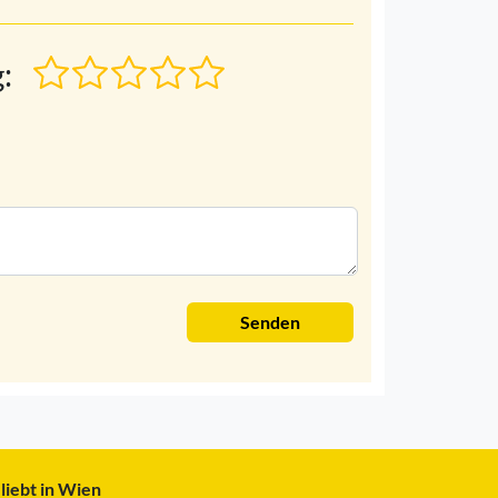
:
Senden
liebt in Wien