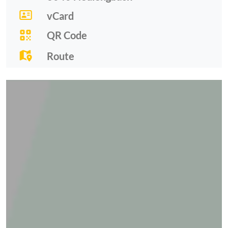
vCard
QR Code
Route