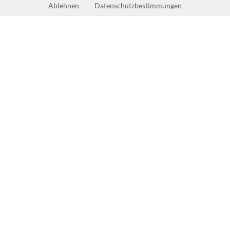
Ablehnen
Datenschutzbestimmungen
Keine Öffnungszeiten vorhanden
(1)
BEWERTUNG SCHREIBEN
Bewertungen und Empfehlungen