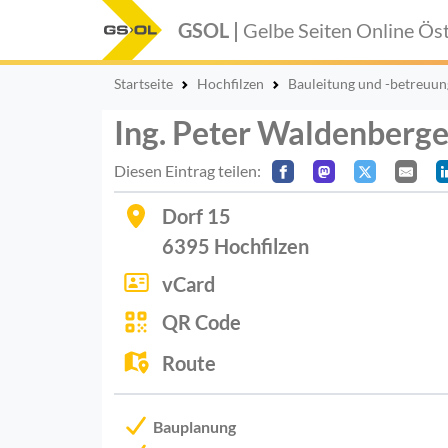
GSOL |
Gelbe Seiten Online
Öst
Startseite
Hochfilzen
Bauleitung und -betreuun
Ing. Peter Waldenberg
Diesen Eintrag teilen:
Dorf 15
6395
Hochfilzen
vCard
QR Code
Route
Bauplanung