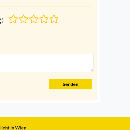
:
Senden
liebt in Wien