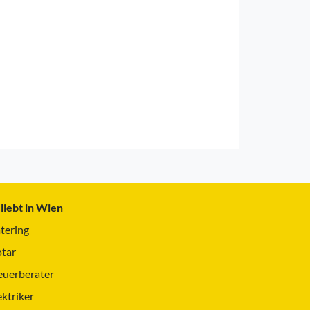
liebt in Wien
tering
tar
euerberater
ektriker