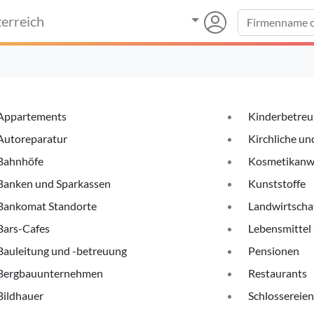
erreich
Appartements
Kinderbetre
Autoreparatur
Kirchliche und
Bahnhöfe
Kosmetikanw
Banken und Sparkassen
Kunststoffe
Bankomat Standorte
Landwirtscha
Bars-Cafes
Lebensmittel 
Bauleitung und -betreuung
Pensionen
Bergbauunternehmen
Restaurants
Bildhauer
Schlossereien