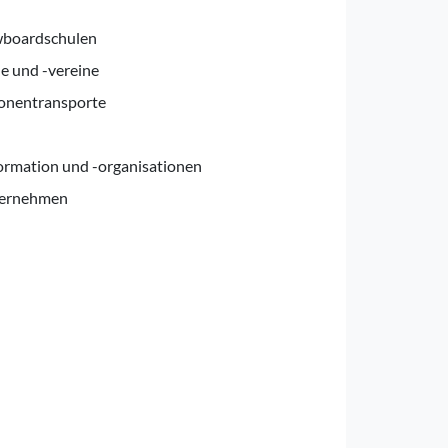
wboardschulen
e und -vereine
sonentransporte
ormation und -organisationen
ternehmen