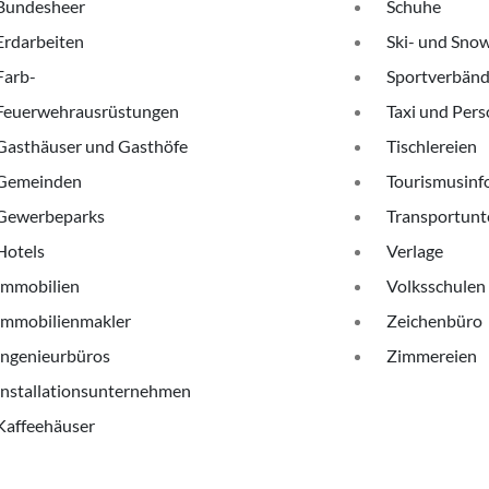
Bundesheer
Schuhe
Erdarbeiten
Ski- und Sno
Farb-
Sportverbänd
Feuerwehrausrüstungen
Taxi und Per
Gasthäuser und Gasthöfe
Tischlereien
Gemeinden
Tourismusinf
Gewerbeparks
Transportun
Hotels
Verlage
Immobilien
Volksschulen
Immobilienmakler
Zeichenbüro
Ingenieurbüros
Zimmereien
Installationsunternehmen
Kaffeehäuser