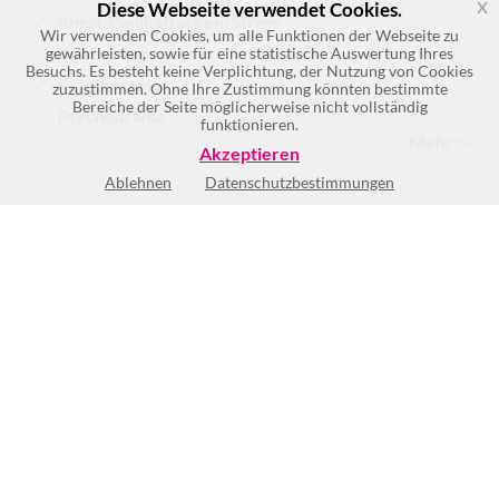
x
Diese Webseite verwendet Cookies.
Angst/Panikattacken/Stress
Wir verwenden Cookies, um alle Funktionen der Webseite zu
Krisenintervention
gewährleisten, sowie für eine statistische Auswertung Ihres
Besuchs. Es besteht keine Verplichtung, der Nutzung von Cookies
Paartherapie
zuzustimmen. Ohne Ihre Zustimmung könnten bestimmte
Bereiche der Seite möglicherweise nicht vollständig
Psychodrama
funktionieren.
Mehr >>
Akzeptieren
Ablehnen
Datenschutzbestimmungen
Keine Öffnungszeiten vorhanden
BEWERTUNG SCHREIBEN