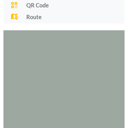
QR Code
Route