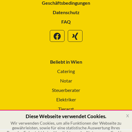
Geschäftsbedingungen
Datenschutz
FAQ
Beliebt in Wien
Catering
Notar
Steuerberater
Elektriker
Tierarzt
x
Diese Webseite verwendet Cookies.
Reinigungsservice
Wir verwenden Cookies, um alle Funktionen der Webseite zu
gewährleisten, sowie für eine statistische Auswertung Ihres