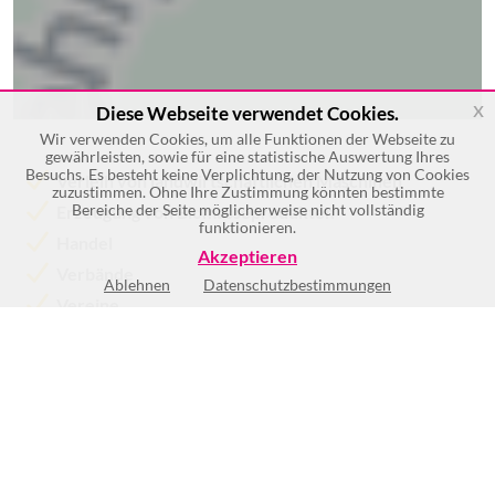
x
Diese Webseite verwendet Cookies.
Wir verwenden Cookies, um alle Funktionen der Webseite zu
gewährleisten, sowie für eine statistische Auswertung Ihres
Besuchs. Es besteht keine Verplichtung, der Nutzung von Cookies
Verleih von landwirtschaftlichen Maschinen
zuzustimmen. Ohne Ihre Zustimmung könnten bestimmte
Bereiche der Seite möglicherweise nicht vollständig
Erzeugung von Biomasseprodukten
funktionieren.
Handel
Akzeptieren
Verbände
Ablehnen
Datenschutzbestimmungen
Vereine
Forsttechnik
Mehr >>
Mo
8:00-18:00
Di
8:00-18:00