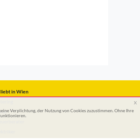
liebt in Wien
x
tering
 keine Verplichtung, der Nutzung von Cookies zuzustimmen. Ohne Ihre
tar
unktionieren.
euerberater
ektriker