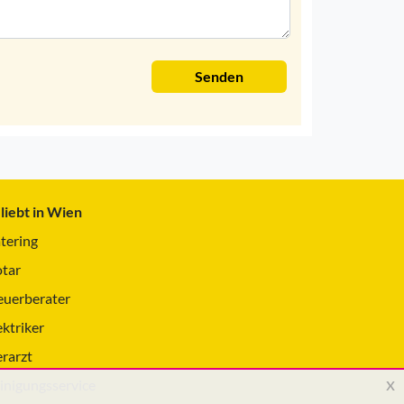
Senden
liebt in Wien
tering
tar
euerberater
ektriker
erarzt
x
inigungsservice