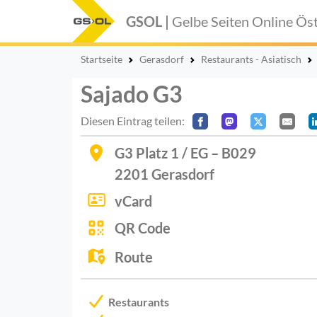
GSOL |
Gelbe Seiten Online
Öst
Startseite
Gerasdorf
Restaurants - Asiatisch
Sajado G3
Diesen Eintrag teilen:
G3 Platz 1 / EG – B029
2201
Gerasdorf
vCard
QR Code
Route
Restaurants