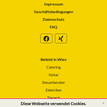
Impressum
Geschäftsbedingungen
Datenschutz
FAQ
Beliebt in Wien
Catering
Notar
Steuerberater
Elektriker
Tierarzt
x
Diese Webseite verwendet Cookies.
Reinigungsservice