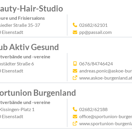
auty-Hair-Studio
eure und Frisiersalons
iedler Straße 35-37
02682/62101
 Eisenstadt
pp@passail.com
ub Aktiv Gesund
tverbände und -vereine
nstädter Straße 6
0676/84746424
 Eisenstadt
andreas.ponic@askoe-bur
www.askoe-burgenland.a
ortunion Burgenland
tverbände und -vereine
Kissingen-Platz 1
02682/62188
 Eisenstadt
office@sportunion-burgen
www.sportunion-burgenl