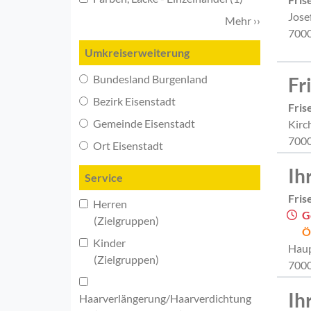
Jose
Mehr ››
7000
Umkreiserweiterung
Bundesland Burgenland
Fr
Bezirk Eisenstadt
Fris
Gemeinde Eisenstadt
Kirc
7000
Ort Eisenstadt
Ih
Service
Fris
Herren
G
(Zielgruppen)
Ö
Kinder
Haup
(Zielgruppen)
7000
Ih
Haarverlängerung/Haarverdichtung