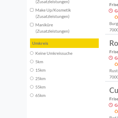
(Zusatzleistungen)
Fris
Make Up/Kosmetik
G
(Zusatzleistungen)
Ö
Burg
Maniküre
7000
(Zusatzleistungen)
Ro
Umkreis
Fris
Keine Umkreissuche
G
5km
Ö
15km
Rust
7000
25km
55km
Cu
65km
Fris
G
Ö
Bad 