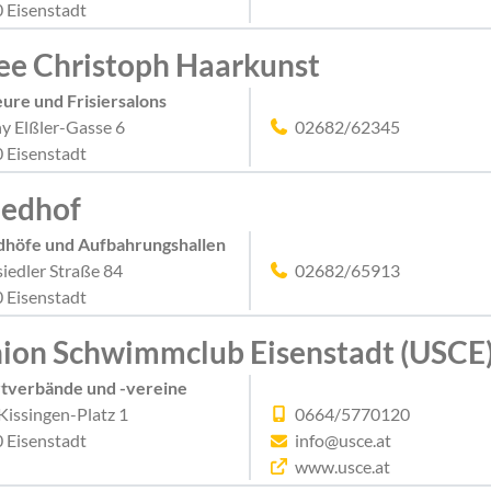
 Eisenstadt
ee Christoph Haarkunst
eure und Frisiersalons
y Elßler-Gasse 6
02682/62345
 Eisenstadt
iedhof
dhöfe und Aufbahrungshallen
iedler Straße 84
02682/65913
 Eisenstadt
ion Schwimmclub Eisenstadt (USCE
tverbände und -vereine
Kissingen-Platz 1
0664/5770120
 Eisenstadt
info@usce.at
www.usce.at