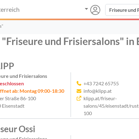
erreich
s"
 "Friseure und Frisiersalons" in
IPP
eure und Frisiersalons
eschlossen
+43 7242 65755
ffnet ab: Montag 09:00-18:30
info@klipp.at
er Straße 86-100
klipp.at/friseur-
 Eisenstadt
salons/45/eisenstadt/rus
100
iseur Ossi
eure und Frisiersalons