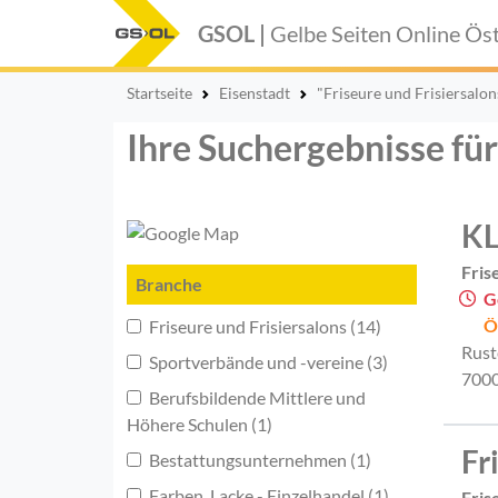
GSOL |
Gelbe Seiten Online
Öst
Startseite
Eisenstadt
"Friseure und Frisiersalon
Ihre Suchergebnisse für
KL
Fris
Branche
G
Ö
Friseure und Frisiersalons (14)
Rust
Sportverbände und -vereine (3)
7000
Berufsbildende Mittlere und
Höhere Schulen (1)
Fr
Bestattungsunternehmen (1)
Farben, Lacke - Einzelhandel (1)
Fris