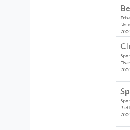
Be
Fris
Neus
7000
Cl
Spor
Eise
7000
Sp
Spor
Bad 
7000