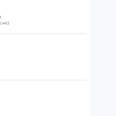
t
t:443