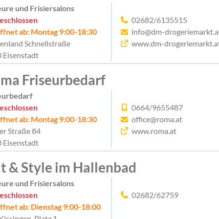
eure und Frisiersalons
eschlossen
02682/6135515
ffnet ab: Montag 9:00-18:30
info@dm-drogeriemarkt.a
enland Schnellstraße
www.dm-drogeriemarkt.a
 Eisenstadt
ma Friseurbedarf
eurbedarf
eschlossen
0664/9655487
ffnet ab: Montag 9:00-18:30
office@roma.at
er Straße 84
www.roma.at
 Eisenstadt
t & Style im Hallenbad
eure und Frisiersalons
eschlossen
02682/62759
ffnet ab: Dienstag 9:00-18:00
Kissingen-Platz 1