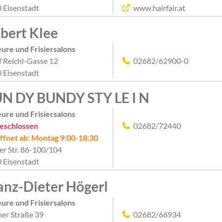
 Eisenstadt
www.hairfair.at
bert Klee
eure und Frisiersalons
f Reichl-Gasse 12
02682/62900-0
 Eisenstadt
N DY BUNDY STY LE I N
eure und Frisiersalons
eschlossen
02682/72440
ffnet ab: Montag 9:00-18:30
er Str. 86-100/104
 Eisenstadt
anz-Dieter Högerl
eure und Frisiersalons
er Straße 39
02682/66934