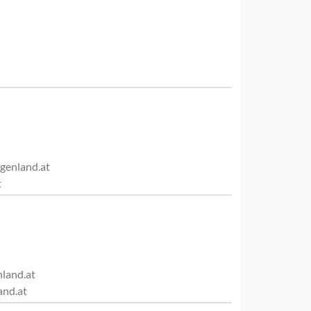
genland.at
t
land.at
and.at