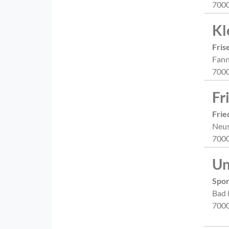
7000
Kl
Fris
Fann
7000
Fr
Frie
Neus
7000
Un
Spor
Bad 
7000