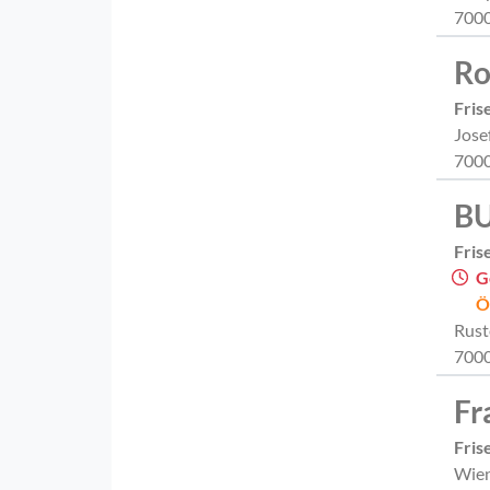
7000
Ro
Fris
Jose
7000
BU
Fris
G
Ö
Rust
7000
Fr
Fris
Wien