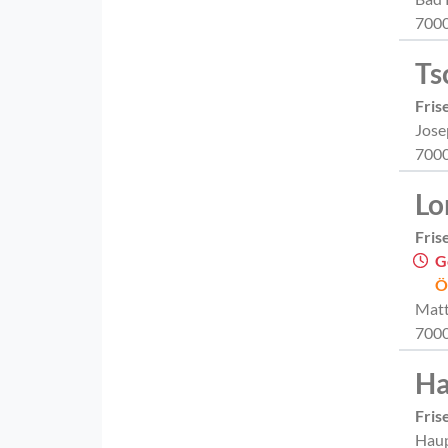
7000
Ts
Fris
Jose
7000
Lo
Fris
G
Ö
Matt
7000
Ha
Fris
Haup