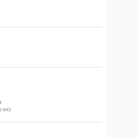
m
t
t:443