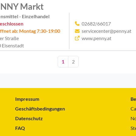
NNY Markt
nsmittel - Einzelhandel
eschlossen
02682/66017
ffnet ab: Montag 7:30-19:00
servicecenter@penny.at
er Straße
www.penny.at
 Eisenstadt
1
2
Impressum
Be
Geschäftsbedingungen
Ca
Datenschutz
No
FAQ
St