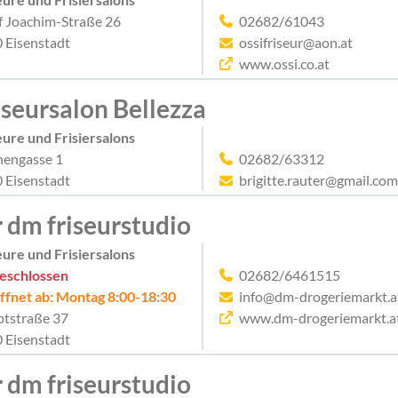
f Joachim-Straße 26
02682/61043
 Eisenstadt
ossifriseur@aon.at
www.ossi.co.at
iseursalon Bellezza
eure und Frisiersalons
hengasse 1
02682/63312
 Eisenstadt
brigitte.rauter@gmail.co
r dm friseurstudio
eure und Frisiersalons
eschlossen
02682/6461515
ffnet ab: Montag 8:00-18:30
info@dm-drogeriemarkt.a
tstraße 37
www.dm-drogeriemarkt.a
 Eisenstadt
r dm friseurstudio