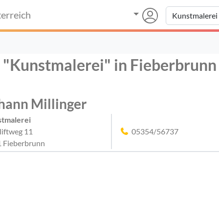
erreich
r "Kunstmalerei" in Fieberbrunn
hann Millinger
tmalerei
lliftweg 11
05354/56737
 Fieberbrunn