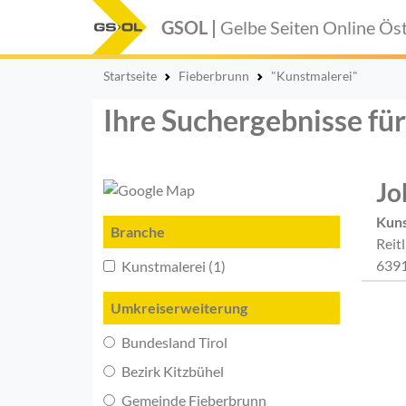
GSOL |
Gelbe Seiten Online
Öst
Startseite
Fieberbrunn
"Kunstmalerei"
Ihre Suchergebnisse fü
Jo
Kuns
Branche
Reit
6391
Kunstmalerei (1)
Umkreiserweiterung
Bundesland Tirol
Bezirk Kitzbühel
Gemeinde Fieberbrunn