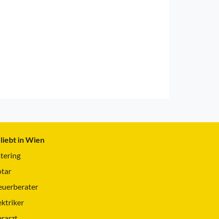
liebt in Wien
tering
tar
euerberater
ektriker
erarzt