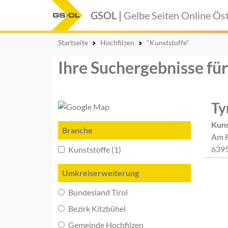
GSOL |
Gelbe Seiten Online
Öst
Startseite
Hochfilzen
"Kunststoffe"
Ihre Suchergebnisse für
Ty
Kuns
Branche
Am R
6395
Kunststoffe (1)
Umkreiserweiterung
Bundesland Tirol
Bezirk Kitzbühel
Gemeinde Hochfilzen