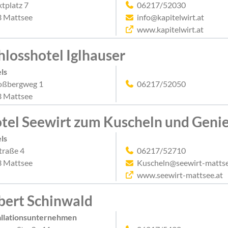
tplatz 7
06217/52030
 Mattsee
info@kapitelwirt.at
www.kapitelwirt.at
hlosshotel Iglhauser
ls
oßbergweg 1
06217/52050
 Mattsee
tel Seewirt zum Kuscheln und Geni
ls
traße 4
06217/52710
 Mattsee
Kuscheln@seewirt-mattse
www.seewirt-mattsee.at
bert Schinwald
allationsunternehmen