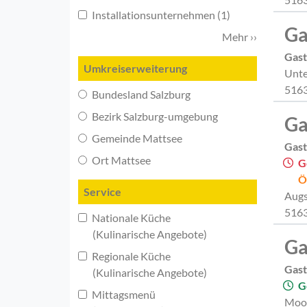
Installationsunternehmen (1)
Ga
Mehr ››
Gast
Umkreiserweiterung
Unte
5163
Bundesland Salzburg
Bezirk Salzburg-umgebung
Ga
Gemeinde Mattsee
Gast
Ort Mattsee
G
Ö
Service
Augs
5163
Nationale Küche
(Kulinarische Angebote)
Ga
Regionale Küche
Gast
(Kulinarische Angebote)
G
Mittagsmenü
Moo