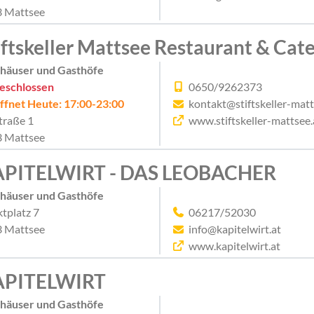
 Mattsee
iftskeller Mattsee Restaurant & Cat
häuser und Gasthöfe
eschlossen
0650/9262373
ffnet Heute: 17:00-23:00
kontakt@stiftskeller-matt
traße 1
www.stiftskeller-mattsee.
 Mattsee
PITELWIRT - DAS LEOBACHER
häuser und Gasthöfe
tplatz 7
06217/52030
 Mattsee
info@kapitelwirt.at
www.kapitelwirt.at
APITELWIRT
häuser und Gasthöfe