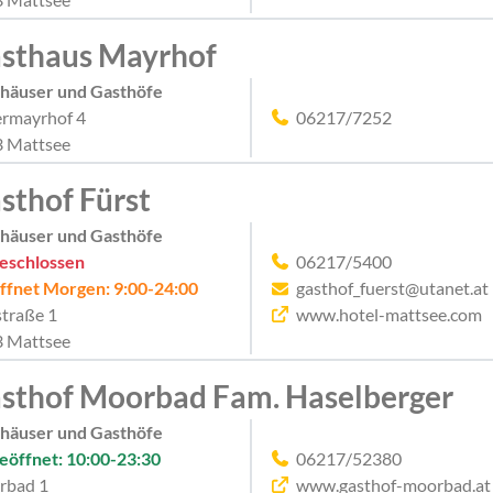
sthaus Mayrhof
häuser und Gasthöfe
rmayrhof 4
06217/7252
 Mattsee
sthof Fürst
häuser und Gasthöfe
eschlossen
06217/5400
ffnet Morgen: 9:00-24:00
gasthof_fuerst@utanet.at
traße 1
www.hotel-mattsee.com
 Mattsee
sthof Moorbad Fam. Haselberger
häuser und Gasthöfe
eöffnet: 10:00-23:30
06217/52380
rbad 1
www.gasthof-moorbad.at