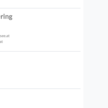
ering
see.at
at