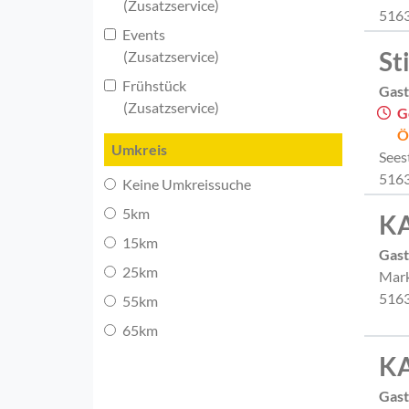
(Zusatzservice)
5163
Events
St
(Zusatzservice)
Frühstück
Gast
(Zusatzservice)
G
Ö
Umkreis
Sees
5163
Keine Umkreissuche
5km
KA
15km
Gast
25km
Mark
5163
55km
65km
K
Gast