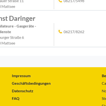
auer Straße 11
06217/5498
 Mattsee
nst Daringer
allateure - Gasgeräte -
ienste
06217/8262
burger Straße 6
 Mattsee
Impressum
Be
Geschäftsbedingungen
Ca
Datenschutz
No
FAQ
St
El