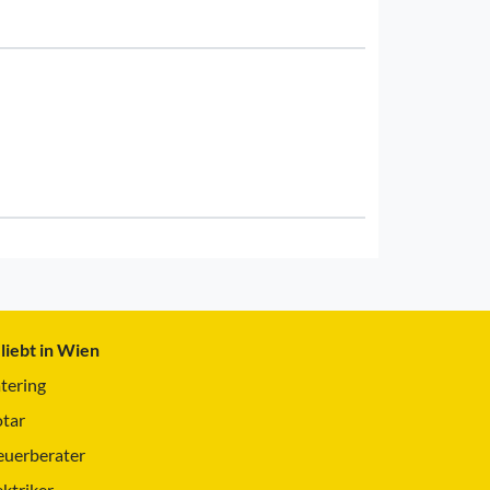
liebt in Wien
tering
tar
euerberater
ektriker