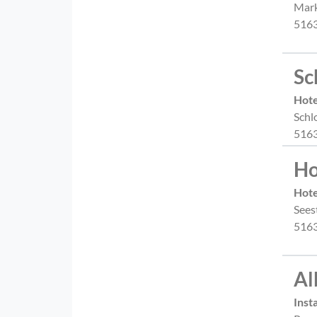
Mark
5163
Sc
Hote
Schl
5163
Ho
Hote
Sees
5163
Al
Inst