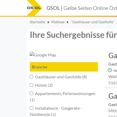
GSOL |
Gelbe Seiten Online
Öst
Startseite
Mattsee
"Gasthäuser und Gasthöfe"
Ihre Suchergebnisse fü
Ga
Gast
Branche
n
Wall
Gasthäuser und Gasthöfe (8)
5163
Hotels (2)
Appartements, Ferienwohnungen
Ga
(1)
Gast
Installateure - Gasgeräte -
Mitt
Notdienste (1)
5163