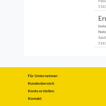
Pass
5163
Er
Inst
Notd
Salz
5163
Für Unternehmer
Kundenbereich
Konto erstellen
Kontakt