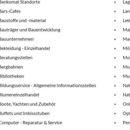
Bankomat Standorte
Lag
Bars-Cafes
Lan
Baustoffe und -material
Leb
Bauträger und Bauentwicklung
Mal
Bauunternehmen
Ma
Bekleidung - Einzelhandel
Möb
Beratungsstellen
Mot
Bergbahnen
Mus
Bibliotheken
Mus
Bildungsservice - Allgemeine Informationsstellen
Nah
Blumeneinzelhandel
Nat
Boote, Yachten und Zubehör
Onl
Buffets und Imbissstuben
Opt
Computer - Reparatur & Service
Pen