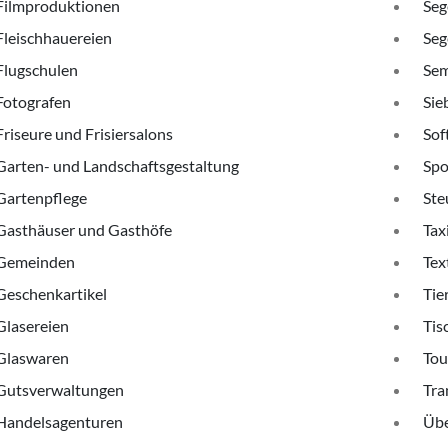
Filmproduktionen
Seg
Fleischhauereien
Seg
Flugschulen
Sem
Fotografen
Sie
Friseure und Frisiersalons
Sof
Garten- und Landschaftsgestaltung
Spo
Gartenpflege
Ste
Gasthäuser und Gasthöfe
Tax
Gemeinden
Tex
Geschenkartikel
Tie
Glasereien
Tis
Glaswaren
Tou
Gutsverwaltungen
Tra
Handelsagenturen
Übe