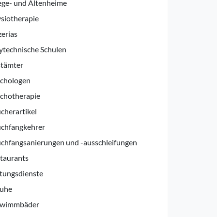
ege- und Altenheime
siotherapie
zerias
ytechnische Schulen
tämter
chologen
chotherapie
cherartikel
chfangkehrer
chfangsanierungen und -ausschleifungen
taurants
tungsdienste
uhe
hwimmbäder