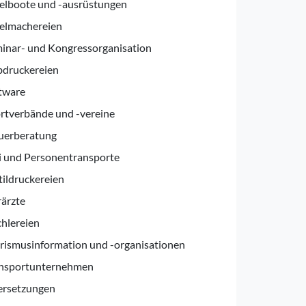
elboote und -ausrüstungen
elmachereien
inar- und Kongressorganisation
bdruckereien
tware
rtverbände und -vereine
uerberatung
i und Personentransporte
tildruckereien
rärzte
chlereien
rismusinformation und -organisationen
nsportunternehmen
rsetzungen