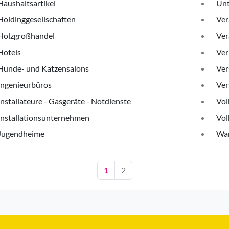
Haushaltsartikel
Unt
Holdinggesellschaften
Ver
Holzgroßhandel
Ver
Hotels
Ver
Hunde- und Katzensalons
Ver
Ingenieurbüros
Ver
Installateure - Gasgeräte - Notdienste
Vol
Installationsunternehmen
Vol
Jugendheime
War
1
2