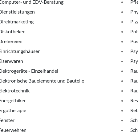
Computer- und EDV-Beratung
Pfl
Dienstleistungen
Phy
Direktmarketing
Piz
Diskotheken
Pol
Drehereien
Pos
Einrichtungshäuser
Psy
Eisenwaren
Psy
Elektrogeräte - Einzelhandel
Rau
Elektronische Bauelemente und Bauteile
Rau
Elektrotechnik
Rau
Energethiker
Res
Ergotherapie
Ret
Fenster
Sch
Feuerwehren
Sc