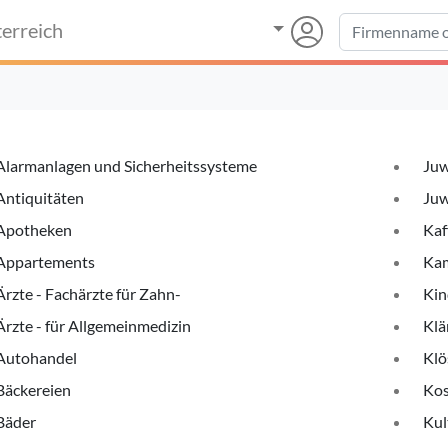
erreich
Alarmanlagen und Sicherheitssysteme
Juw
Antiquitäten
Juw
Apotheken
Kaf
Appartements
Kam
Ärzte - Fachärzte für Zahn-
Kin
Ärzte - für Allgemeinmedizin
Klä
Autohandel
Klö
Bäckereien
Kos
Bäder
Kul