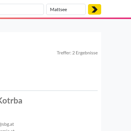
Treffer: 2 Ergebnisse
Kotrba
@sbg.at
emie.at