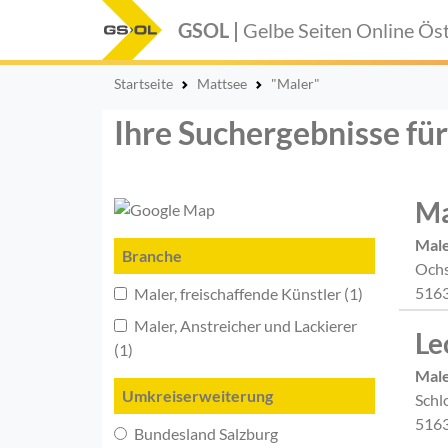
GSOL |
Gelbe Seiten Online
Öst
Startseite
Mattsee
"Maler"
Ihre Suchergebnisse fü
Ma
Mal
Branche
Ochs
5163
Maler, freischaffende Künstler (1)
Maler, Anstreicher und Lackierer
Le
(1)
Mal
Umkreiserweiterung
Schl
5163
Bundesland Salzburg