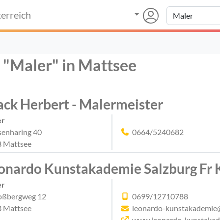
erreich
r "Maler" in Mattsee
ck Herbert - Malermeister
er
enharing 40
0664/5240682
 Mattsee
onardo Kunstakademie Salzburg Fr 
er
oßbergweg 12
0699/12710788
 Mattsee
leonardo-kunstakademie
www.leonardo-kunstakad