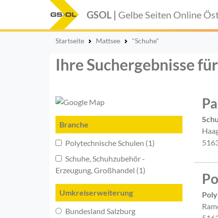
GSOL |
Gelbe Seiten Online
Öst
Startseite
Mattsee
"Schuhe"
Ihre Suchergebnisse fü
Pa
Sch
Branche
Haag
5163
Polytechnische Schulen (1)
Schuhe, Schuhzubehör -
Erzeugung, Großhandel (1)
Po
Umkreiserweiterung
Poly
Ramo
Bundesland Salzburg
5163