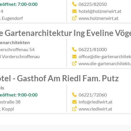
eöffnet: 7:00-0:00
06225/82050
 4
hotel@holznerwirt.at
 Eugendorf
www.holznerwirt.at
e Gartenarchitektur Ing Eveline Vög
enarchitekten
erschroffenau 54
06221/81000
 Vorderschroffenau
office@die-gartenarchitek
www.die-gartenarchitektu
tel - Gasthof Am Riedl Fam. Putz
ls
eöffnet: 9:00-0:00
06221/72060
nstraße 38
info@riedlwirt.at
 Koppl
www.riedlwirt.at