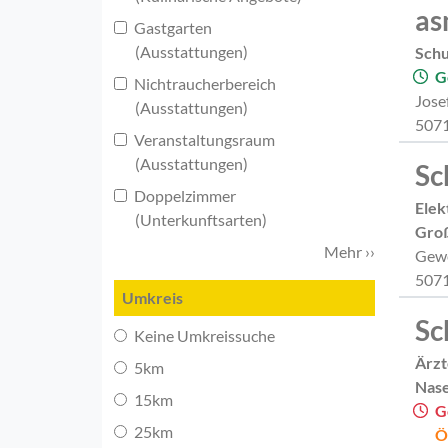
as
Gastgarten
(Ausstattungen)
Sch
G
Nichtraucherbereich
Jose
(Ausstattungen)
5071
Veranstaltungsraum
(Ausstattungen)
Sc
Doppelzimmer
Elek
(Unterkunftsarten)
Gro
Mehr ››
Gewe
5071
Umkreis
Sc
Keine Umkreissuche
Ärzt
5km
Nase
15km
G
25km
Ö