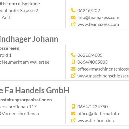
ittskontrollsysteme
Leonharder Strasse 2
06246/202
 Anif
info@teamaxess.com
www.teamaxess.com
ndhager Johann
ossereien
roid 1
06216/4605
 Neumarkt am Wallersee
0664/4065035
office@maschinenschlosse
www.maschinenschlossere
e Fa Handels GmbH
nstaltungsorganisationen
erschroffenau 117
0664/1434750
 Vorderschroffenau
office@die-firma.info
www.die-firma.info