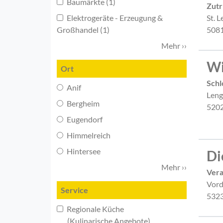
Baumärkte (1)
Zutr
Elektrogeräte - Erzeugung &
St. 
Großhandel (1)
5081
Mehr ››
Wi
Ort
Schl
Anif
Leng
Bergheim
5202
Eugendorf
Himmelreich
Hintersee
Di
Mehr ››
Vera
Vord
Service
5323
Regionale Küche
(Kulinarische Angebote)