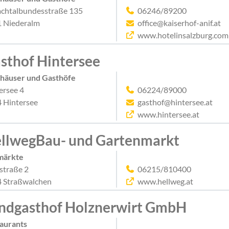
achtalbundesstraße 135
06246/89200
 Niederalm
office@kaiserhof-anif.at
www.hotelinsalzburg.com
sthof Hintersee
häuser und Gasthöfe
ersee 4
06224/89000
 Hintersee
gasthof@hintersee.at
www.hintersee.at
llwegBau- und Gartenmarkt
märkte
straße 2
06215/810400
 Straßwalchen
www.hellweg.at
ndgasthof Holznerwirt GmbH
aurants