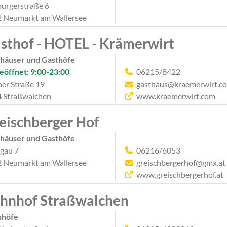
burgerstraße 6
 Neumarkt am Wallersee
sthof - HOTEL - Krämerwirt
häuser und Gasthöfe
eöffnet: 9:00-23:00
06215/8422
er Straße 19
gasthaus@kraemerwirt.c
 Straßwalchen
www.kraemerwirt.com
eischberger Hof
häuser und Gasthöfe
gau 7
06216/6053
 Neumarkt am Wallersee
greischbergerhof@gmx.at
www.greischbergerhof.at
hnhof Straßwalchen
nhöfe