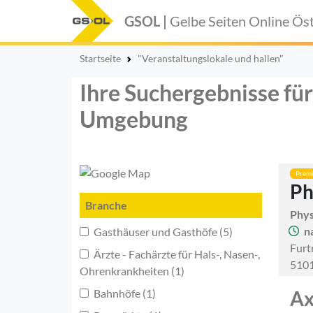
GSOL |
Gelbe Seiten Online
Öst
Startseite
"Veranstaltungslokale und hallen"
Ihre Suchergebnisse für
Umgebung
Prem
Ph
Branche
Phys
n
Gasthäuser und Gasthöfe (5)
Furt
Ärzte - Fachärzte für Hals-, Nasen-,
5101
Ohrenkrankheiten (1)
Bahnhöfe (1)
Ax