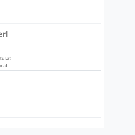
erl
tur.at
r.at