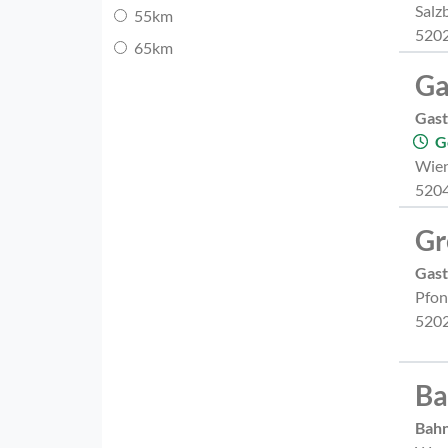
Salz
55km
5202
65km
Ga
Gast
G
Wien
5204
Gr
Gast
Pfon
5202
Ba
Bah