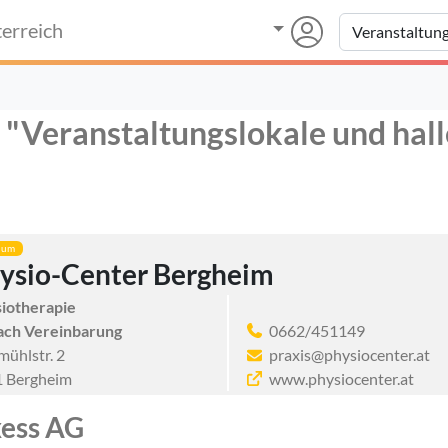
erreich
 "Veranstaltungslokale und hall
ium
ysio-Center Bergheim
iotherapie
ach Vereinbarung
0662/451149
mühlstr. 2
praxis@physiocenter.at
 Bergheim
www.physiocenter.at
ess AG