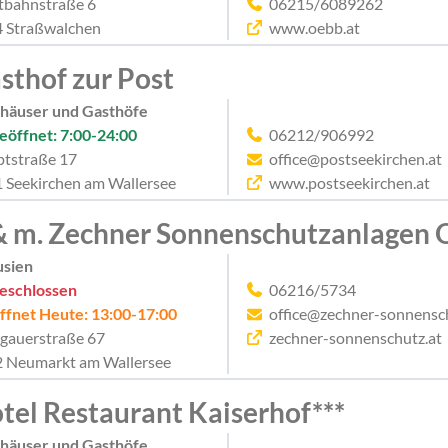
bahnstraße 6
06215/6089262
 Straßwalchen
www.oebb.at
sthof zur Post
häuser und Gasthöfe
eöffnet: 7:00-24:00
06212/906992
tstraße 17
office@postseekirchen.at
 Seekirchen am Wallersee
www.postseekirchen.at
& m. Zechner Sonnenschutzanlagen
usien
eschlossen
06216/5734
ffnet Heute: 13:00-17:00
office@zechner-sonnensc
gauerstraße 67
zechner-sonnenschutz.at
 Neumarkt am Wallersee
tel Restaurant Kaiserhof***
häuser und Gasthöfe