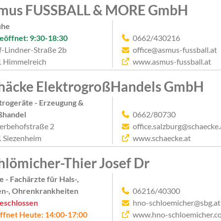
mus FUSSBALL & MORE GmbH
uhe
eöffnet: 9:30-18:30
0662/430216
f-Lindner-Straße 2b
office@asmus-fussball.at
 Himmelreich
www.asmus-fussball.at
häcke ElektrogroßHandels GmbH
trogeräte - Erzeugung &
ßhandel
0662/80730
rbehofstraße 2
office.salzburg@schaecke.
 Siezenheim
www.schaecke.at
hlömicher-Thier Josef Dr
e - Fachärzte für Hals-,
n-, Ohrenkrankheiten
06216/40300
eschlossen
hno-schloemicher@sbg.at
ffnet Heute: 14:00-17:00
www.hno-schloemicher.c