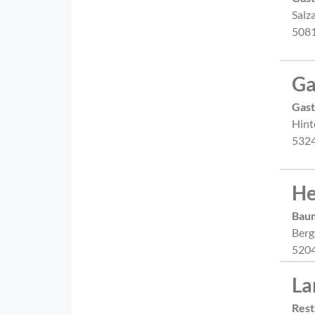
Salz
5081
Ga
Gast
Hint
5324
He
Bau
Berg
5204
La
Rest