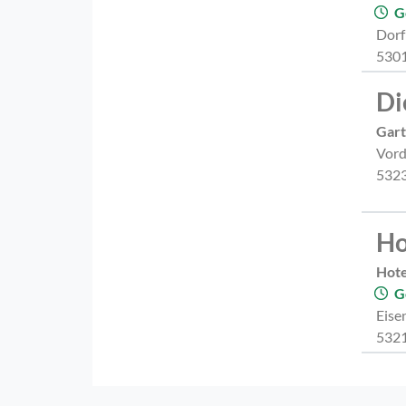
G
Dorf
5301
Di
Gart
Vord
5323
Ho
Hote
G
Eise
5321