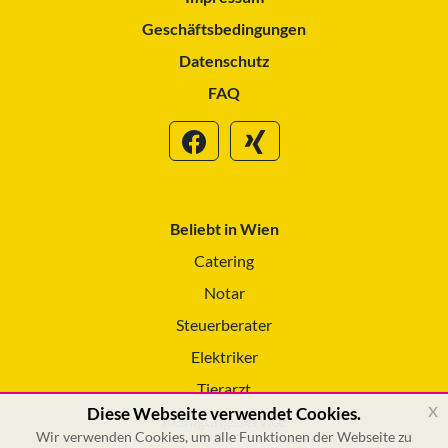
Geschäftsbedingungen
Datenschutz
FAQ
Beliebt in Wien
Catering
Notar
Steuerberater
Elektriker
Tierarzt
x
Diese Webseite verwendet Cookies.
Reinigungsservice
Wir verwenden Cookies, um alle Funktionen der Webseite zu