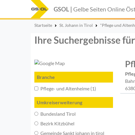
GSOL |
Gelbe Seiten Online
Öst
Startseite
St. Johann in Tirol
"Pflege und Alten
Ihre Suchergebnisse für
Pf
Pfle
Branche
Bahn
6380
Pflege- und Altenheime (1)
Umkreiserweiterung
Bundesland Tirol
Bezirk Kitzbühel
Gemeinde Sankt johann in tirol