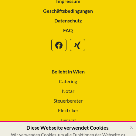
Impressum
Geschäftsbedingungen
Datenschutz
FAQ
Beliebt in Wien
Catering
Notar
Steuerberater
Elektriker
Tierarzt
x
Diese Webseite verwendet Cookies.
Reinigungsservice
Wir verwenden Cookies, um alle Funktionen der Webseite zu