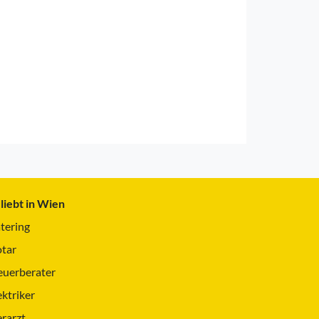
liebt in Wien
tering
tar
euerberater
ektriker
erarzt