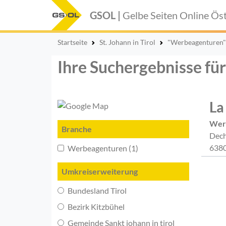
GSOL |
Gelbe Seiten Online
Öst
Startseite
St. Johann in Tirol
"Werbeagenturen"
Ihre Suchergebnisse für
La
Wer
Branche
Dech
6380
Werbeagenturen (1)
Umkreiserweiterung
Bundesland Tirol
Bezirk Kitzbühel
Gemeinde Sankt johann in tirol