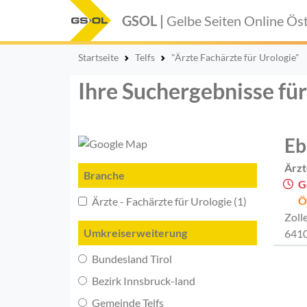
GSOL |
Gelbe Seiten Online
Öst
Startseite
Telfs
"Ärzte Fachärzte für Urologie"
Ihre Suchergebnisse für 
Eb
Ärzt
Branche
G
Ö
Ärzte - Fachärzte für Urologie (1)
Zoll
Umkreiserweiterung
6410
Bundesland Tirol
Bezirk Innsbruck-land
Gemeinde Telfs