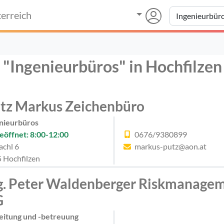
erreich
 "Ingenieurbüros" in Hochfilzen
tz Markus Zeichenbüro
nieurbüros
eöffnet: 8:00-12:00
0676/9380899
achl 6
markus-putz@aon.at
 Hochfilzen
g. Peter Waldenberger Riskmanagem
G
eitung und -betreuung