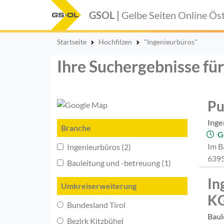
GSOL |
Gelbe Seiten Online
Öst
Startseite
Hochfilzen
"Ingenieurbüros"
Ihre Suchergebnisse für
Pu
Inge
Branche
G
Im B
Ingenieurbüros (2)
6395
Bauleitung und -betreuung (1)
In
Umkreiserweiterung
K
Bundesland Tirol
Baul
Bezirk Kitzbühel