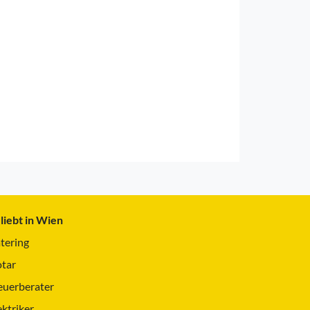
liebt in Wien
tering
tar
euerberater
ektriker