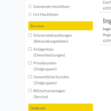
Dorf
Gemeinde Hochfilzen
6395
Ort Hochfilzen
In
Service
Inge
Regi
Schmerzbehandlungen
6395
(Behandlungsfelder)
Anlagenbau
(Dienstleistungen)
Privatkunden
(Zielgruppen)
Gewerbliche Kunden
(Zielgruppen)
Blitzschutzanlagen
(Service)
Umkreis