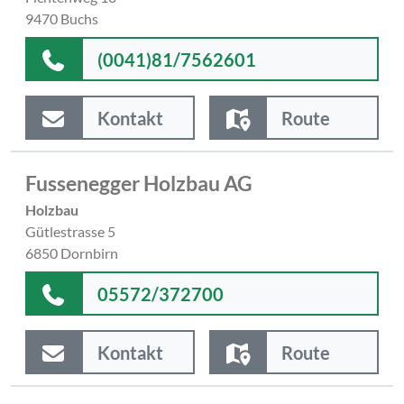
9470 Buchs
(0041)81/7562601
Kontakt
Route
Fussenegger Holzbau AG
Holzbau
Gütlestrasse 5
6850 Dornbirn
05572/372700
Kontakt
Route